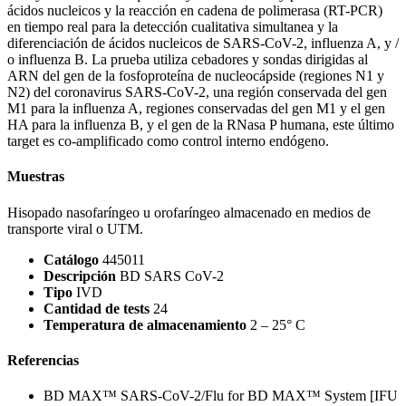
ácidos nucleicos y la reacción en cadena de polimerasa (RT-PCR)
en tiempo real para la detección cualitativa simultanea y la
diferenciación de ácidos nucleicos de SARS-CoV-2, influenza A, y /
o influenza B. La prueba utiliza cebadores y sondas dirigidas al
ARN del gen de la fosfoproteína de nucleocápside (regiones N1 y
N2) del coronavirus SARS-CoV-2, una región conservada del gen
M1 para la influenza A, regiones conservadas del gen M1 y el gen
HA para la influenza B, y el gen de la RNasa P humana, este último
target es co-amplificado como control interno endógeno.
Muestras
Hisopado nasofaríngeo u orofaríngeo almacenado en medios de
transporte viral o UTM.
Catálogo
445011
Descripción
BD SARS CoV-2
Tipo
IVD
Cantidad de tests
24
Temperatura de almacenamiento
2 – 25° C
Referencias
BD MAX™ SARS-CoV-2/Flu for BD MAX™ System [IFU